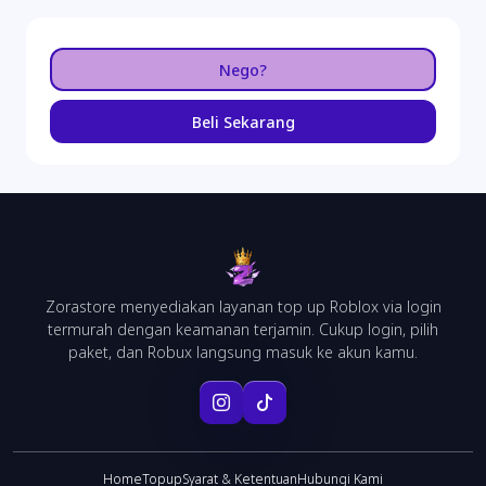
Rp. 268.190
Nego?
BSI
Rp. 265.700
Beli Sekarang
BNI
Rp. 268.190
BCA
Rp. 266.950
MANDIRI
Zorastore menyediakan layanan top up Roblox via login
Rp. 265.700
termurah dengan keamanan terjamin. Cukup login, pilih
paket, dan Robux langsung masuk ke akun kamu.
Home
Topup
Syarat & Ketentuan
Hubungi Kami