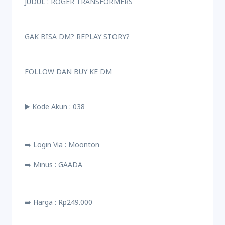
JUDUL : ROGER TRANSFORMERS
GAK BISA DM? REPLAY STORY?
FOLLOW DAN BUY KE DM
▶️ Kode Akun : 038
➡️ Login Via : Moonton
➡️ Minus : GAADA
➡️ Harga : Rp249.000