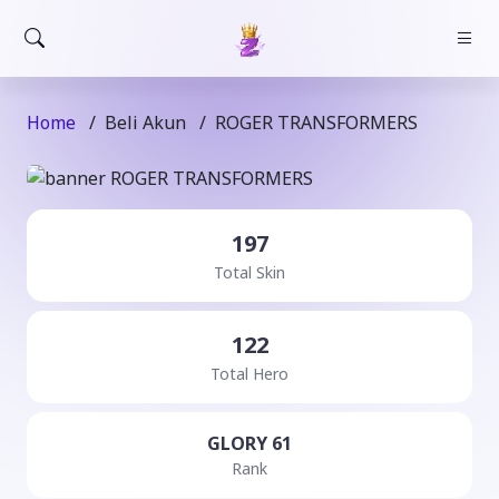
Home
/
Beli Akun
/
ROGER TRANSFORMERS
197
Total Skin
122
Total Hero
GLORY 61
Rank